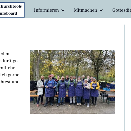
Churchtools
Informieren
Mitmachen
Gottesdi
Infoboard
Was uns ausmacht
Mitmachen
Kindergo
Unser Team
Hausgemeinden
Gottesdi
Unser Engagement
Unterstützen
Predigte
Jeden
Über Vineyard
Young A - Junge Erwachsen
edürftige
amtliche
Kontakt / Anfahrt
Begleitung
ich gerne
chtest und